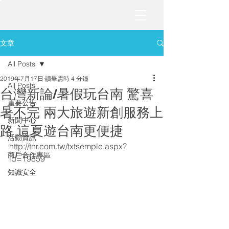
文章
All Posts
2019年7月17日
讀畢需時 4 分鐘
All Posts
台灣新論/暑假玩台南 驚喜
重要公告
暑不完 兩大旅遊新創服務上
新聞中心
路 這夏遊台南更便捷
活動資訊
http://tnr.com.tw/txtsemple.aspx?
商戶合作專區
id=19859
知識安全