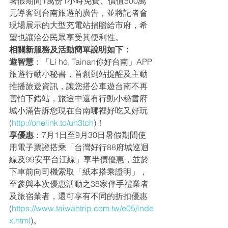
暑假期間1萬份1小時免費、價值500萬
元導客到台南旅遊的廣告，並將記者會
現場展示的大型充電站捐贈給市府，希
望也讓洽公民眾享受其便利性。
相關新服務及活動簡單說明如下：
遊智慧
：「Lí hó, Tainan你好台南」APP
旅遊行動小秘書，首創到站提醒及主動
推播旅遊資訊，讓您搭公車遊台南不再
害怕下錯站，旅途中還有行動小秘書府
城小滿告訴您現在台南哪裡好吃又好玩
(
http://onelink.to/un3tch
)！
享優惠
：7月1日至9月30日暑假期間使
用電子票證搭乘「台灣好行88府城巡迴
線及99安平台江線」享半價優惠，並於
下車前向司機索取「紙本搭乘證明」，
至參與本次優惠活動之38家伴手禮業者
及旅宿業者，還可享有不同的折扣優惠
(
https://www.taiwantrip.com.tw/e05/inde
x.html
)。