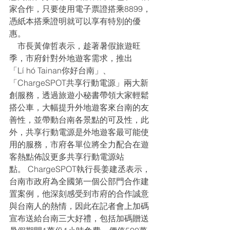
家合作，只要使用電子票證搭乘8899，
憑紙本搭乘證明就可以享有特別的優
惠。
    市長黃偉哲表示，趁著暑假旅遊旺
季，市府針對外地遊客需求，推出
「Lí hó Tainan你好台南」、
「ChargeSPOT共享行動電源」兩大新
創服務，透過旅遊小秘書帶領大家輕鬆
搭公車，大幅提升外地遊客來台南的友
善性，並帶動台南各景點的可及性，此
外，共享行動電源是外地遊客最可能使
用的服務，市府各單位將全力配合在遊
客熱點佈設更多共享行動電源站
點。 ChargeSPOT執行長姜建丞表示，
台南市政府為全國第一個公部門合作建
置案例，他深刻感受到市府的合作誠意
與台南人的熱情，因此在記者會上加碼
宣布送給台南三大好禮，包括加碼贈送