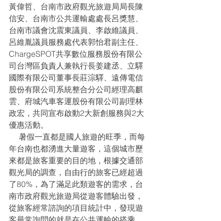
黃偉哲、台南市政府觀光旅遊局局長陳
信安、台南市公共運輸處處長呂獎慧、
台南市議會沈震東議員、李啟維議員、
呂維胤議員服務處代表郭怡君副主任、
ChargeSPOT共享數位服務股份有限公
司台灣區負責人兼執行長姜建丞、立驛
國際有限公司董事長莊淙驛、遠傳電信
股份有限公司系統整合分公司經理高麒
雲、府城汽車客運股份有限公司副理林
政宏，共同宣布啟動2大新創服務與2大
優惠活動。
     暑假一直都是國人旅遊的旺季，而每
年台南也都湧進大量遊客，這個城市歷
來都是旅客重要的目的地，根據交通部
觀光局的調查，自由行的旅客已經超過
了80%，為了滿足此類遊客的需求，台
南市政府觀光旅遊局從遊客體驗出發，
從旅客經常諮詢的項目統計中，發現遊
客最常詢問的就是在公共運輸的搭乘。