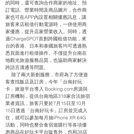
的同時，還可查詢合作商家的地址、預
訂電話、營業時間及商品圖片，合作商
家也可在APP內設置相關優惠訊息，讓
旅客來店租借行動電源時，一併使用商
家優惠，提升店家營業收入。同時，透
過ChargeSPOT首創跨國租借功能，來
台的香港、日本和泰國旅客均可透過熟
悉頁面進行租借操作。不僅提升台南在
地觀光旅遊服務品質，也協助商家解決
跨語言溝通等問題。
     除了兩大新創服務，市府為了方便遊
客查找飯店及訂房，今年「台南好玩
卡」旅遊平台導入 Booking.com房源與
訂房機制，提供台南地區318家合法旅宿
業者資訊，旅客只要於7月15日至10月
15日透過「台南好玩卡」訂房並完成入
住，就可以參加每月抽iPhone XR 64G
活動，同時也整合食宿遊購行等各項優
惠商品在好玩卡平台販售外，也和38店