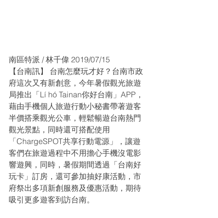
南區特派 / 林千偉 2019/07/15
【台南訊】 台南怎麼玩才好？台南市政
府這次又有新創意，今年暑假觀光旅遊
局推出「Lí hó Tainan你好台南」APP，
藉由手機個人旅遊行動小秘書帶著遊客
半價搭乘觀光公車，輕鬆暢遊台南熱門
觀光景點，同時還可搭配使用
「ChargeSPOT共享行動電源」，讓遊
客們在旅遊過程中不用擔心手機沒電影
響遊興，同時，暑假期間透過「台南好
玩卡」訂房，還可參加抽好康活動，市
府祭出多項新創服務及優惠活動，期待
吸引更多遊客到訪台南。