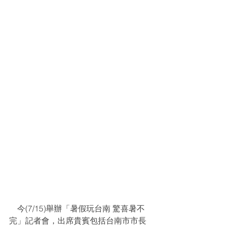
    今(7/15)舉辦「暑假玩台南 驚喜暑不
完」記者會，出席貴賓包括台南市市長