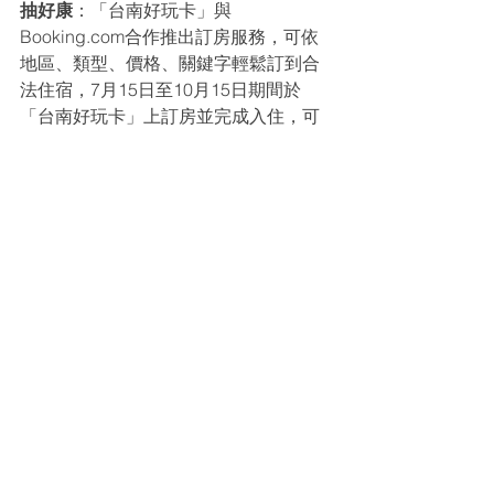
抽好康
：「台南好玩卡」與
Booking.com合作推出訂房服務，可依
地區、類型、價格、關鍵字輕鬆訂到合
法住宿，7月15日至10月15日期間於
「台南好玩卡」上訂房並完成入住，可
參加每月抽iPhone XR 64G活動，國民
旅遊卡也適用
(
https://tainan.funcard.com.tw/tour/wwd
w
)。
超方便
：台南市政府與「ChargeSPOT
共享行動電源」合作，第一波於台南各
處設置超過100個租借據點，其中50個
公部門租借據點提供前30分鐘免費租借
優惠，讓旅客隨借隨插，不斷電遊台南
(
https://www.facebook.com/chargespott
w/
)。
更多台南觀光旅遊資訊及台灣好行相關
活動請上臺南旅遊網
(
https://www.twtainan.net/
)、台南好玩卡