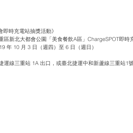
大都會即時充電站抽獎活動》
區新北大都會公園「美食餐飲A區」ChargeSPOT即時
 年 10 月 3 日（週四）至 6 日（週日）
捷運線三重站 1A 出口，或臺北捷運中和新蘆線三重站1