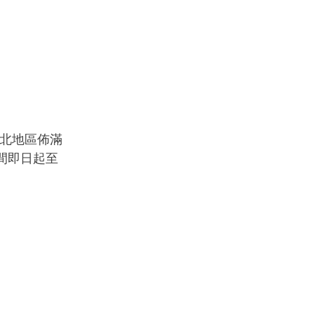
於雙北地區佈滿
間即日起至