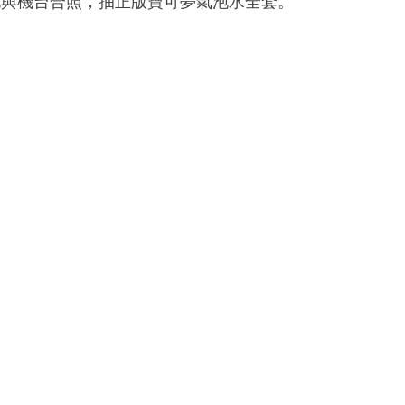
色與機台合照，抽正版寶可夢氣泡水全套。