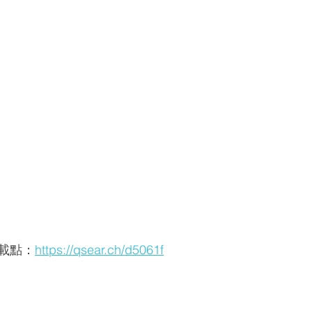
P下載點：
https://qsear.ch/d5061f