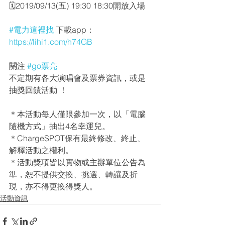
🗓2019/09/13(五) 19:30 18:30開放入場
#電力這裡找
 下載app： 
https://lihi1.com/h74GB
關注 
#go票亮
不定期有各大演唱會及票券資訊，或是
抽獎回饋活動 ！
＊本活動每人僅限參加一次，以「電腦
隨機方式」抽出4名幸運兒。
＊ChargeSPOT保有最終修改、終止、
解釋活動之權利。
＊活動獎項皆以實物或主辦單位公告為
準，恕不提供交換、挑選、轉讓及折
現，亦不得更換得獎人。
活動資訊