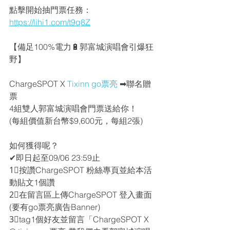
點擊開始抽門票任務：
https://lihi1.com/t9q8Z
【備足100%電力🔋郭富城演唱會引爆狂
野】
ChargeSPOT X 
Tixinn go票亮
 ➡聯名贈
票
4組雙人郭富城演唱會門票送給你！
(每組價值新台幣$9,600元，每組2張)
如何獲得呢？
✔即日起至09/06 23:59止
1⃣按讚ChargeSPOT 粉絲專頁並給本活
動貼文1個讚
2⃣在留言區上傳ChargeSPOT 登入畫面
(要有go票亮廣告Banner)
3⃣tag1個好友並留言「ChargeSPOT X 