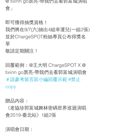
@ tixinn go票亮-帶我們去看郭富城演唱
會」
即可獲得抽獎資格！
我們將在9/7(六)抽出4組幸運兒(一組2張)
並於ChargeSPOT粉絲專頁公布得獎名
單
敬請定期關注！
回覆範例：@王大明 ChargeSPOT X @ 
tixinn go票亮-帶我們去看郭富城演唱會
＃請參考留言區小編回覆示範
#禁止
copy
贈品內容：
《老協珍郭富城舞林密碼世界巡迴演唱
會2019-臺北站》1組2張
演唱會日期：