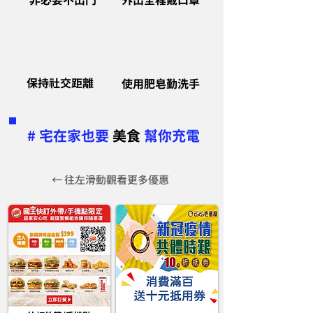
​非必要不出門
外出全程戴口罩
保持社交距離
使用肥皂勤洗手
# 宅在家也要
美食
幫你充電
← ​往左滑動觀看更多優惠