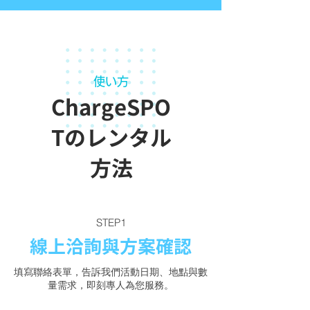
使い方
ChargeSPO
Tのレンタル
方法
STEP1
線上洽詢與方案確認
填寫聯絡表單，告訴我們活動日期、地點與數
量需求，即刻專人為您服務。