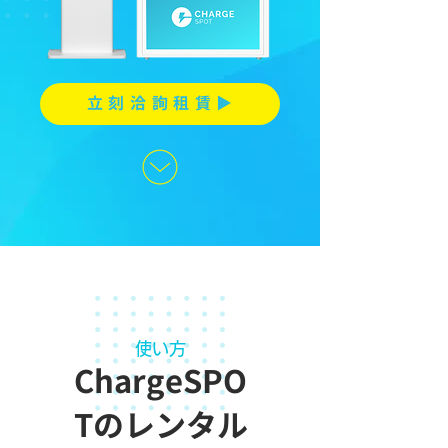
立 刻 洽 詢 租 賃 ▶︎
使い方
ChargeSPO
Tのレンタル