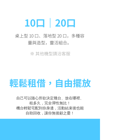
多樣化機型選擇
10口｜20口
桌上型 10 口、落地型 20 口，多種容
量與造型，靈活組合。
※ 其他機型請洽客服
輕鬆租借，自由擺放
自己可以隨心所欲決定幾台、放在哪裡、
租多久，完全彈性無比！
機台輕鬆宅配到你身邊，活動結束後也能
自助回收，讓你無後顧之憂！