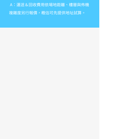
A：運送＆回收費用依場地距離、樓層與佈機
複雜度另行報價，概估可先提供地址試算。