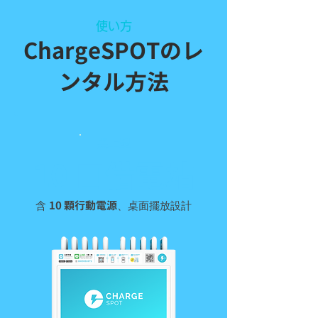
使い方
ChargeSPOTのレ
ンタル方法
桌上型
10 口借電站
含
、桌面擺放設計
10 顆行動電源