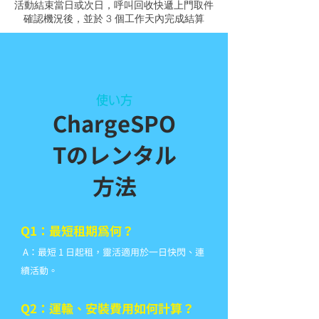
活動結束當日或次日，呼叫回收快遞上門取件
確認機況後，並於 3 個工作天內完成結算
使い方
ChargeSPO
Tのレンタル
方法
Q1：最短租期為何？
A：最短 1 日起租，靈活適用於一日快閃、連
續活動。
Q2：運輸、安裝費用如何計算？