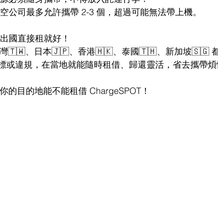
航空公司最多允許攜帶 2-3 個，超過可能無法帶上機。
？出國直接租就好！
在台灣🇹🇼、日本🇯🇵、香港🇭🇰、泰國🇹🇭、新加坡🇸🇬
標或違規，在當地就能隨時租借、歸還靈活，省去攜帶煩
你的目的地能不能租借 ChargeSPOT！