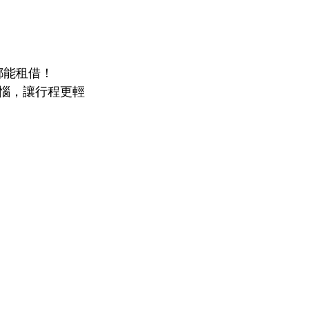
 都能租借！ 
惱，讓行程更輕