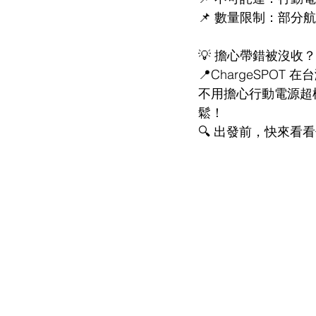
📌 數量限制：部分
💡 擔心帶錯被沒收
📍ChargeSPOT 
不用擔心行動電源超
鬆！
🔍 出發前，快來看看