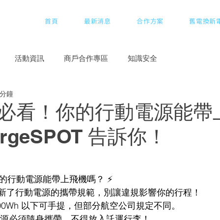
首頁
最新消息
合作方案
舊電換新
活動資訊
商戶合作專區
知識安全
 分鐘
必看！你的行動電源能帶
argeSPOT 告訴你！
你的行動電源能帶上飛機嗎？ ⚡
新了行動電源的攜帶規範，別讓違規影響你的行程！ 
100Wh 以下可手提，但部分航空公司規定不同。 
電源必須隨身攜帶，不得放入託運行李！ 