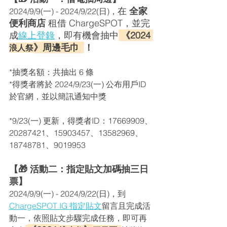
在 
全家
2024/9/9(一) - 2024/9/22(日)，
便利商店 
租借 ChargeSPOT，
並完
成
線上登錄
，
即有機會抽中
 《
2024 
》周邊毛巾  
！
浪人祭
*抽獎名額：共抽出 6 條
*得獎者將於 
2024/9/23(一) 公布用戶ID
於官網，並以簡訊通知中獎
*9/23(一) 更新，得獎者ID：
17669909、
20287421、15903457、13582969、
18748781、9019953
【🎁 活動二：指定貼文加碼抽三日
票】 
2024/9/9(一) - 2024/9/22(日)，到 
ChargeSPOT IG 指定貼文
留言且完成活
動一，依照貼文步驟完成任務，即可
再