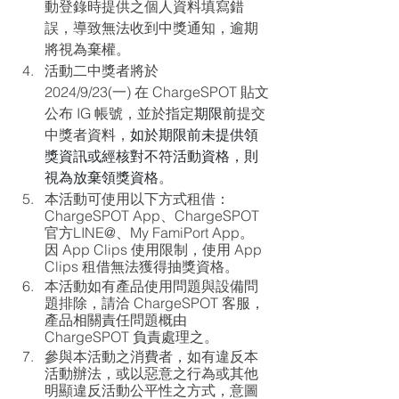
動登錄時提供之個人資料填寫錯
誤，導致無法收到中獎通知，逾期
將視為棄權。
活動二中獎者將於 
2024/9/23(一)
 在 ChargeSPOT 貼文
公布 IG 帳號，並於指定
期限前
提交
中獎者資料，
如於期限前未提供領
獎資訊或經核對不符活動資格，則
視為放棄領獎資格
。
本活動可使用以下方式租借：
ChargeSPOT App、ChargeSPOT 
官方LINE@、My FamiPort App。
因 App Clips 使用限制，使用 App 
Clips 租借無法獲得抽獎資格。
本活動如有產品使用問題與設備問
題排除，請洽 ChargeSPOT 客服，
產品相關責任問題概由 
ChargeSPOT 負責處理之。
參與本活動之消費者，如有違反本
活動辦法，或以惡意之行為或其他
明顯違反活動公平性之方式，意圖