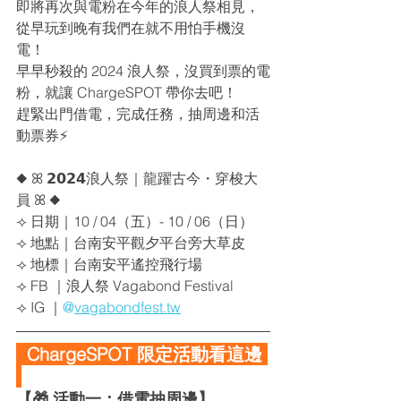
即將再次與電粉在今年的浪人祭相見，
從早玩到晚有我們在就不用怕手機沒
電！
早早秒殺的 2024 浪人祭，沒買到票的電
粉，就讓 ChargeSPOT 帶你去吧！
趕緊出門借電，完成任務，抽周邊和活
動票券⚡️
◆ ꕤ 𝟮𝟬𝟮𝟰浪人祭｜龍躍古今・穿梭大
員​ ꕤ ◆
⟢ 日期｜10 / 04（五）- 10 / 06（日）
⟢ 地點｜台南安平觀夕平台旁大草皮
⟢ 地標｜台南安平遙控飛行場​​
⟢ FB ｜浪人祭 Vagabond Festival
⟢ IG ｜
@
vagabondfest.tw
  ChargeSPOT 限定活動看這邊 
【🎁 活動一：借電抽周邊】 