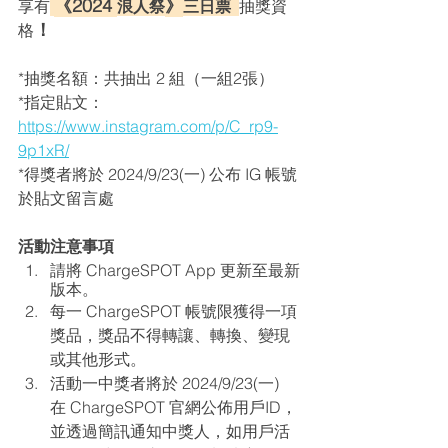
《
2024 
》
享有
浪人祭
三日票  
抽獎資
！
格
*抽獎名額：共抽出 2 組（一組2張）
*指定貼文：
https://www.instagram.com/p/C_rp9-
9p1xR/
*得獎者將於 
2024/9/23(一) 公布 IG 帳號
於貼文留言處
活動注意事項
請將 ChargeSPOT App 更新至最新
版本。
每一 ChargeSPOT 帳號限獲得一項
獎品，獎品不得轉讓、轉換、變現
或其他形式。
活動一中獎者將於 
2024/9/23(一)
在 ChargeSPOT 官網公佈用戶ID，
並透過簡訊通知中獎人，如用戶活