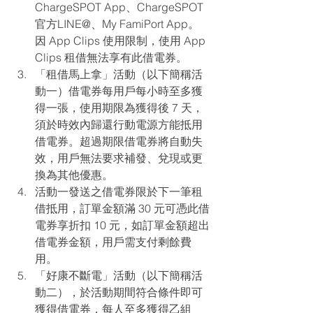
ChargeSPOT App、ChargeSPOT 
官方LINE@、My FamiPort App。
因 App Clips 使用限制，使用 App 
Clips 租借無法享有此借電券。
「租借馬上拿」活動（以下簡稱活
動一）借電券每用戶每小時至多獲
得一張，使用期限為獲得後 7 天，
須於時效內歸還行動電源方能抵用
借電券。超過期限借電券將自動失
效，用戶無法要求補發、兌現或更
換為其他優惠。
活動一發送之借電券限於下一筆租
借抵用，訂單金額滿 30 元可憑此借
電券享折扣 10 元，如訂單金額超出
借電券金額，用戶需支付剩餘費
用。
「好康不斷電」活動（以下簡稱活
動二），於活動期間符合條件即可
獲得借電券，每人至多獲得乙組 