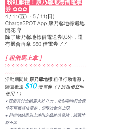
 粉紅獻禮！康乃馨地標借電拿
券 
✿
✿✿
4 / 11(五)  - 5 / 11(日) 
ChargeSPOT App 康乃馨地標遍地
開花 💐
除了康乃馨地標借電送券以外，還
有機會再拿 $60 借電券 .ᐟ.ᐟ
[ 租借馬上拿 ]  
჻჻჻჻჻჻჻჻჻჻჻჻჻჻჻჻჻჻჻჻჻჻჻჻჻჻
჻჻჻჻჻჻჻
჻჻჻჻჻჻჻჻჻჻჻჻჻჻
活動期間於 
康乃馨地標
 租借行動電源，
$10
歸還後送 
借電券
（下次租借立即
使用！）
⁕ 租借實付金額需大於 0 元，活動期間符合條
件即可獲得借電券，領取次數無上限
⁕ 起租地點需為上述指定品牌借電站，歸還地
點不限