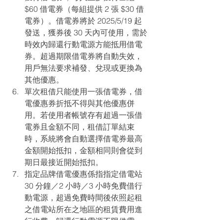
$60 借電券（每組提供 2 張 $30 借
電券）。借電券將於 2025/5/19 起
發送，獲券後 30 天內可使用，需於
時效內歸還行動電源方能抵用借電
券。超過期限借電券將自動失效，
用戶無法要求補發、兌現或更換為
其他優惠。
單次租借只能使用一張借電券，借
電優惠券折抵不得與其他優惠併
用。若使用者帳號存有超過一張借
電券且金額不同，租借訂單結束
時，系統將會自動選擇借電券最高
金額開始抵扣，金額相同則會從到
期日最接近開始抵扣。
指定品牌借電優惠係指指定借電站 
30 分鐘／2 小時／3 小時免費借行
動電源，超過免費時間後依照起租
之借電站所在之地區的租賃費用進