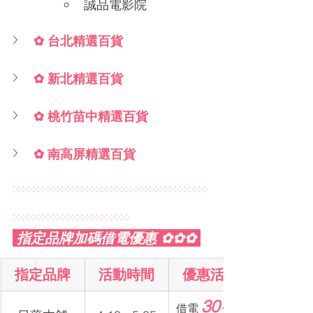
誠品電影院
✿ 台北精選百貨
✿ 新北精選百貨
✿ 桃竹苗中精選百貨
✿ 南高屏精選百貨
჻჻჻჻჻჻჻჻჻჻჻჻჻჻჻჻჻჻჻჻჻჻჻჻჻჻჻჻჻჻჻჻჻჻჻჻჻჻჻჻
჻჻჻჻჻჻჻჻჻჻჻჻჻჻჻჻჻჻჻჻჻჻჻჻
 指定品牌加碼借電優惠 ✿✿✿ 
指定品牌
活動時間
優惠活動
30
借電 
 分鐘