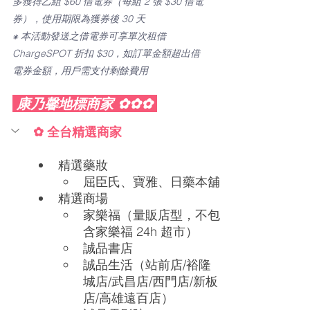
多獲得乙組 $60 借電券（每組 2 張 $30 借電
券），使用期限為獲券後 30 天
⁕ 本活動發送之借電券可享單次租借 
ChargeSPOT 折扣 $30，如訂單金額超出借
電券金額，用戶需支付剩餘費用
 康乃馨地標商家 ✿✿✿ 
✿ 全台精選商家
精選藥妝
屈臣氏、寶雅、日藥本舖
精選商場
家樂福（量販店型，不包
含家樂福 24h 超市）
誠品書店
誠品生活（站前店/裕隆
城店/武昌店/西門店/新板
店/高雄遠百店）