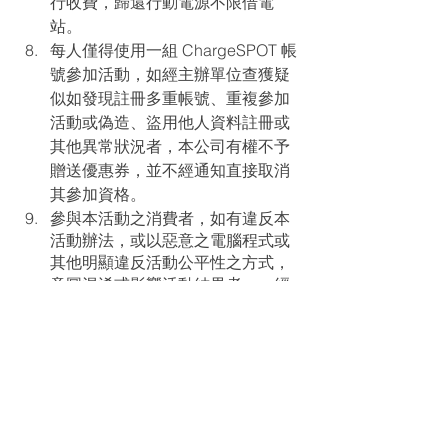
行收費，歸還行動電源不限借電
站。
每人僅得使用一組 ChargeSPOT 帳
號參加活動，如經主辦單位查獲疑
似如發現註冊多重帳號、重複參加
活動或偽造、盜用他人資料註冊或
其他異常狀況者，本公司有權不予
贈送優惠券，並不經通知直接取消
其參加資格。
參與本活動之消費者，如有違反本
活動辦法，或以惡意之電腦程式或
其他明顯違反活動公平性之方式，
意圖混淆或影響活動結果者，一經
主辦單位發現或經第三人檢舉經查
證屬實，主辦單位有權立即取消其
參加資格，並對於任何破壞本活動
之行為保留法律追訴權。
本活動如有產品使用問題與設備問
題排除，請洽 ChargeSPOT 客服，
產品相關責任問題概由 