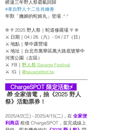
睽違三年野人祭霸氣回歸
#來自野人十二生肖繪卷
年獸「嫵媚的蛇姬丸」登場 .ᐟ.ᐟ 
❊ 𖣂 2025 野人祭｜蛇道修羅場 𖣂 ❊ 
⚔︎ 日期｜04 / 26（六）- 04 / 27（日）
⚔︎ 地點｜華中露營場
⚔︎ 地址｜台北市萬華區萬大路底號華中
河濱公園（左區）
⚔︎  FB｜
野人祭 Savage Festival
⚔︎  IG ｜
@
savagefest.tw
   ChargeSPOT 限定活動⚡  
🎁 全家借電，抽
《2025 野人
祭》活動票券
！
2025/4/2(三) - 2025/4/15(二)，
在
 全家便
利商店 
租借 ChargeSPOT，
並完成線上
登錄，
即有機會抽中
《2025 野人祭》
門