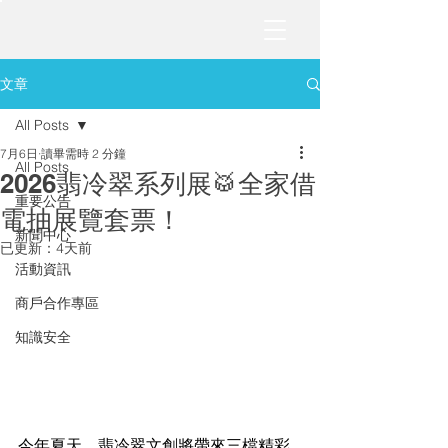
文章
All Posts
7月6日
讀畢需時 2 分鐘
All Posts
2026翡冷翠系列展🥁全家借
重要公告
電抽展覽套票！
新聞中心
已更新：
4天前
活動資訊
商戶合作專區
知識安全
今年夏天，翡冷翠文創將帶來三檔精彩