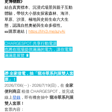
史博物館》
結合真實標本、沉浸式場景與親子互動
體驗，帶領大小朋友探索森林、海洋、
草原、沙漠、極地與史前生命六大生
態，認識自然奧祕與生命多樣性。
🎫購票連結｜
https://lihi3.me/azyAi
CHARGESPOT 共享行動電源
也將在現場提供滿滿的電力，讓你電量
滿滿逛展覽 🔋
🎁 全家借電，抽「翡冷翠系列展雙人套
票」！
2026/7/06(ㄧ) - 2026/7/19(日)，在 
全家
便利商店 
租借 CHARGESPOT，並完成
線上
登錄
，即有機會抽中 
翡冷翠系列展
雙人套票！
套票內容：