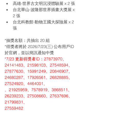
高雄-世界古文明沉浸體驗展 x 2 張
台北華山-波隆那世界插畫大獎展 x 
2 張
台北科教館-動物王國大探險展 x 2 
張
*抽獎名額：共抽出 20 組
*得獎者將於 2026/7/23(三) 公布用戶ID
於官網，並以簡訊通知中獎
*7/23 更新得獎者ID：
27873970、
24141483、21598103、27548594、
27877630、15991249、20846907、
24680287、17926561、26828885、
27524920、4464001、
、21925959、7578919、3868511、
26239233、27508660、27637696、
21799831、
27559482