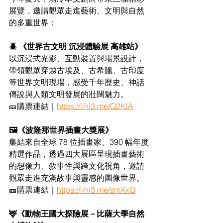
展覽，邀請觀眾走進藝術、文明與自然
的多重世界：
🪲 《世界古文明 沉浸體驗展 高雄站》
以沉浸式光影、互動裝置與場景設計，
帶領觀眾穿越古埃及、古希臘、古印度
等世界文明現場，感受千年歷史、神話
傳說與人類文明發展的壯闊魅力。
🎫購票連結｜
https://lihi3.me/Q2KlA
🖼️《波隆那世界插畫大獎展》
集結來自全球 78 位插畫家、390 幅年度
精選作品，透過四大展區呈現插畫藝術
的想像力、敘事性與跨文化視角，邀請
觀眾走進充滿故事與靈感的圖像世界。
🎫購票連結｜
https://lihi3.me/smXxQ
🦌《動物王國大探險展－比薩大學自然