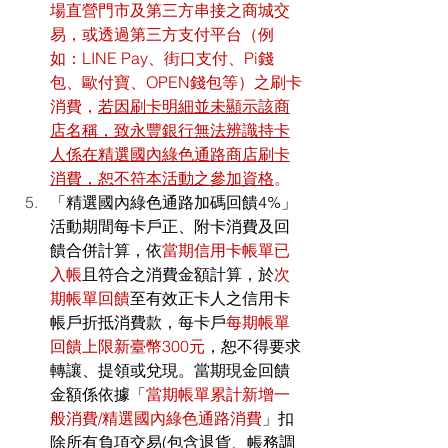
場直營門市及第三方串接之商城交
易，或透過第三方支付平台（例
如：LINE Pay、街口支付、Pi錢
包、歐付寶、OPEN錢包等）之刷卡
消費，
若因刷卡明細並未顯示該商
店名稱，致永豐銀行無法辨識持卡
人係在精選國內綠色通路商店刷卡
消費，恕不符本活動之參加資格
。
「精選國內綠色通路加碼回饋4%」
活動期間每卡戶正、附卡消費及回
饋合併計算，依
當期信用卡帳單已
入帳
且符合之消費金額計算，於
次
期帳單回饋
至有效正卡人之信用卡
帳戶折抵消費款，每卡戶
每期帳單
回饋上限新臺幣300元
，恕不得要求
轉讓、提領或兌現。當期現金回饋
金額係依據「
當期帳單累計新增一
般消費/精選國內綠色通路消費
」扣
除所有負項交易(包含退貨、帳務調