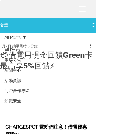
文章
All Posts
1月7日
讀畢需時 3 分鐘
All Posts
💳借電用現金回饋Green卡
重要公告
最高享5%回饋⚡️
新聞中心
活動資訊
商戶合作專區
知識安全
CHARGESPOT 電粉們注意！借電優惠
來啦✨