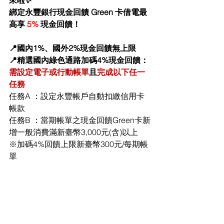
綁定永豐銀行現金回饋 Green 卡借電最
高享 
5% 
現金回饋！
📍國內1%、國外2%現金回饋無上限
📍精選國內綠色通路加碼4%現金回饋：
需設定電子或行動帳單
且
完成以下任一
任務
任務A ：設定永豐帳戶自動扣繳信用卡
帳款
任務B ：當期帳單之現金回饋Green卡新
增一般消費滿新臺幣3,000元(含)以上
※加碼4%回饋上限新臺幣300元/每期帳
單