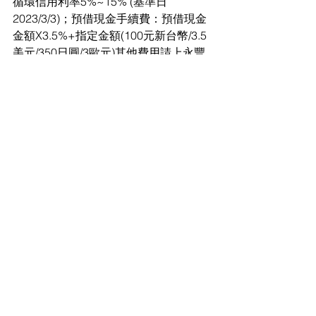
循環信用利率5%~15% (基準日
2023/3/3)；預借現金手續費：預借現金
金額X3.5%+指定金額(100元新台幣/3.5
美元/350日圓/3歐元)其他費用請上永豐
銀行網站查詢
活動資訊
查看全部
最新文章