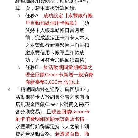
綠色通路消費類型，則以加碼4%計
算一次，恕不重複計算回饋。
任務A：
成功設定【永豐銀行帳
戶自動扣繳信用卡帳款】
（須
於持卡人帳單結帳日當月底
前，完成設定正卡持卡人本人
之永豐銀行新臺幣帳戶自動扣
繳永豐信用卡帳單且扣款成
功，方可符合加碼回饋資格）
任務B：
於活動期間當期帳單之
現金回饋Green卡新增一般消費
滿新臺幣3,000元(含)以上
「精選國內綠色通路加碼回饋4%」
活動限持卡人於網頁公告之國內商
店刷現金回饋Green卡消費交易(不
含分期交易)，且
現金回饋Green卡
刷卡消費明細須顯示該商店名稱
，
永豐銀行始得認定持卡人之刷卡消
費符合活動資格。
若透過百貨、商