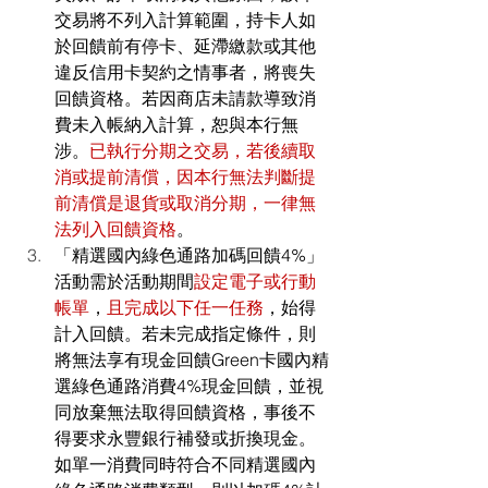
交易將不列入計算範圍，持卡人如
於回饋前有停卡、延滯繳款或其他
違反信用卡契約之情事者，將喪失
回饋資格。若因商店未請款導致消
費未入帳納入計算，恕與本行無
涉。
已執行分期之交易，若後續取
消或提前清償，因本行無法判斷提
前清償是退貨或取消分期，一律無
法列入回饋資格
。
「精選國內綠色通路加碼回饋4%」
活動需於活動期間
設定電子或行動
帳單
，
且完成以下任一任務
，始得
計入回饋。若未完成指定條件，則
將無法享有現金回饋Green卡國內精
選綠色通路消費4%現金回饋，並視
同放棄無法取得回饋資格，事後不
得要求永豐銀行補發或折換現金。
如單一消費同時符合不同精選國內