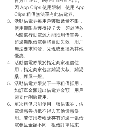
官方LINE@、My FamiPort App。
因 App Clips 使用限制，使用 App 
Clips 租借無法享有此借電券。
活動借電券每用戶獲取數量不限，
使用期限為獲得後 7 天，須於時效
內歸還行動電源方能抵用借電券，
超過期限借電券將自動失效，用戶
無法要求補發、兌現或更換為其他
優惠。
活動借電券限於指定商家租借使
用，指定商家包含雞湯大叔、雞湯
桑、麵屋一燈。
活動借電券限於下一筆租借抵用，
如訂單金額超出借電券金額，用戶
需支付剩餘費用。
單次租借只能使用一張借電券，借
電優惠券折抵不得與其他優惠併
用。若使用者帳號存有超過一張借
電券且金額不同，租借訂單結束