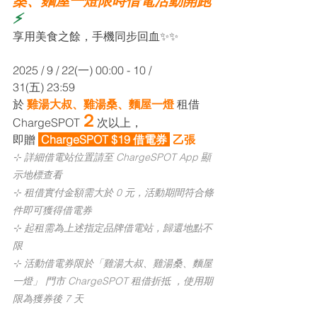
桑、麵屋一燈限時借電活動開跑
⚡️
享用美食之餘，手機同步回血✨✨
2025 / 9 / 22(一)
 00:00
 - 10 / 
31(五) 23:59
於 
雞湯大叔、雞湯桑、麵屋一燈
租借 
２
ChargeSPOT
次以上，
即贈 
 ChargeSPOT $19 借電券 
乙張
⊹ 詳細借電站位置請至 ChargeSPOT App 顯
示地標查看
⊹ 
租借實付金額需大於 0 元，活動期間符合條
件即可獲得借電券
⊹ 
起租需為上述指定品牌借電站，歸還地點不
限
⊹ 
活動借電券限於「雞湯大叔、雞湯桑、麵屋
一燈」 門市 ChargeSPOT 租借折抵 ，使用期
限為獲券後 7 天