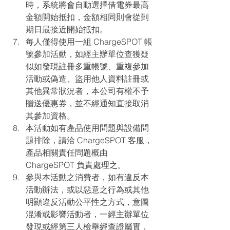
時，系統將會自動選擇借電券最高
金額開始抵扣，金額相同則會從到
期日最接近開始抵扣。
每人僅得使用一組 ChargeSPOT 帳
號參加活動，如經主辦單位查獲疑
似如發現註冊多重帳號、重複參加
活動或偽造、盜用他人資料註冊或
其他異常狀況者，本公司有權不予
贈送優惠券，並不經通知直接取消
其參加資格。
本活動如有產品使用問題與設備問
題排除，請洽 ChargeSPOT 客服，
產品相關責任問題概由 
ChargeSPOT 負責處理之。
參與本活動之消費者，如有違反本
活動辦法，或以惡意之行為或其他
明顯違反活動公平性之方式，意圖
混淆或影響活動者，一經主辦單位
發現或經第三人檢舉經查證屬實，