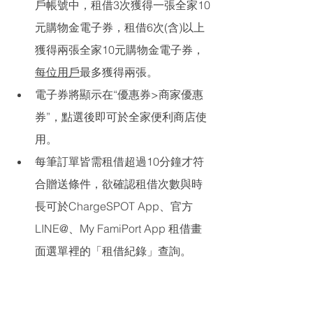
戶帳號中，租借3次獲得一張全家10
元購物金電子券，租借6次(含)以上
獲得兩張全家10元購物金電子券，
每位用戶
最多獲得兩張。
電子券將顯示在“優惠券>商家優惠
券”，點選後即可於全家便利商店使
用。
每筆訂單皆需租借超過10分鐘才符
合贈送條件，欲確認租借次數與時
長可於ChargeSPOT App、官方
LINE@、My FamiPort App 租借畫
面選單裡的「租借紀錄」查詢。