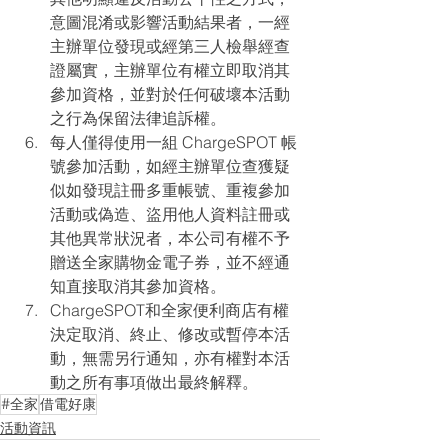
意圖混淆或影響活動結果者，一經
主辦單位發現或經第三人檢舉經查
證屬實，主辦單位有權立即取消其
參加資格，並對於任何破壞本活動
之行為保留法律追訴權。
每人僅得使用一組 ChargeSPOT 帳
號參加活動，如經主辦單位查獲疑
似如發現註冊多重帳號、重複參加
活動或偽造、盜用他人資料註冊或
其他異常狀況者，本公司有權不予
贈送全家購物金電子券，並不經通
知直接取消其參加資格。
ChargeSPOT和全家便利商店有權
決定取消、終止、修改或暫停本活
動，無需另行通知，亦有權對本活
動之所有事項做出最終解釋。
#全家
借電好康
活動資訊