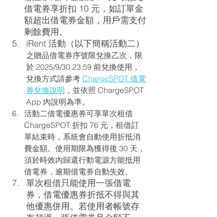
借電券享折扣 10 元，如訂單金
額超出借電券金額，用戶需支付
剩餘費用。
iRent 活動（以下簡稱活動二）
之贈品借電券序號限兌換乙次，限
於 
2025/9/30 23:59
 前兌換使用，
兌換方式請參考 
ChargeSPOT 借電
券兌換說明
，並依照 ChargeSPOT 
App 內說明為準。
活動二借電優惠券可享單次租借 
ChargeSPOT 折扣 76 元，租借訂
單結束時，系統會自動使用折抵消
費金額。使用期限為獲得後 30 天，
須於時效內歸還行動電源方能抵用
借電券，逾期借電券自動失效。
單次租借只能使用一張借電
券，借電優惠券折抵不得與其
他優惠併用。若使用者帳號存