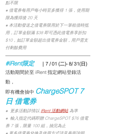
點不限
⁕ 借電券每用戶每小時至多獲得 1 張，使用期
限為獲得後 20 天
⁕ 本活動發送之借電券限用於下一筆租借時抵
用，訂單金額滿 $38 即可憑此借電券享折扣 
$10，如訂單金額超出借電券金額，用戶需支
付剩餘費用
#iRent限定
　｜7 / 01 (二)- 8/ 31(日)
活動期間於至 iRent 指定網站登錄活
動，
ChargeSPOT 7
即有機會抽中 
日 借電券
⁕  更多活動詳情以 
iRent 活動網站
為準
⁕  
輸入指定代碼即贈 ChargeSPOT $76 借電
券 7 張，限量 100 組，抽完為止
⁕ 更多借電券兌換及使用方式請見券面說明