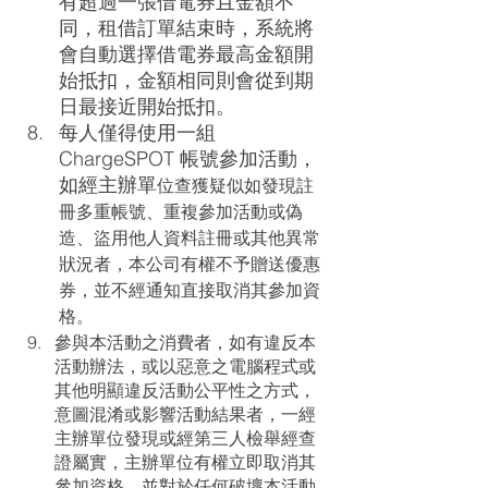
有超過一張借電券且金額不
同，租借訂單結束時，系統將
會自動選擇借電券最高金額開
始抵扣，金額相同則會從到期
日最接近開始抵扣。
每人僅得使用一組 
ChargeSPOT 帳號參加活動，
如經主辦單
位查獲疑似如發現註
冊多重帳號、重複參加活動或偽
造、盜用他人資料註冊或其他異常
狀況者，本公司有權不予贈送優惠
券，並不經通知直接取消其參加資
格。
參與本活動之消費者，如有違反本
活動辦法，或以惡意之電腦程式或
其他明顯違反活動公平性之方式，
意圖混淆或影響活動結果者，一經
主辦單位發現或經第三人檢舉經查
證屬實，主辦單位有權立即取消其
參加資格，並對於任何破壞本活動