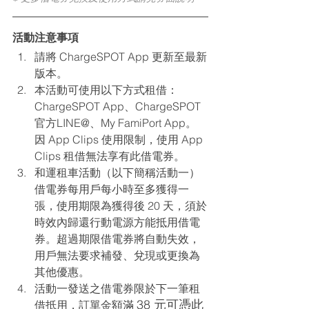
活動注意事項
請將 ChargeSPOT App 更新至最新
版本。
本活動可使用以下方式租借：
ChargeSPOT App、ChargeSPOT 
官方LINE@、My FamiPort App。
因 App Clips 使用限制，使用 App 
Clips 租借無法享有此借電券。
和運租車活動（以下簡稱活動一）
借電券每用戶每小時至多獲得一
張，使用期限為獲得後 20 天，須於
時效內歸還行動電源方能抵用借電
券。超過期限借電券將自動失效，
用戶無法要求補發、兌現或更換為
其他優惠。
活動一發送之借電券限於下一筆租
38 元可憑此
借抵用，訂單金額滿 