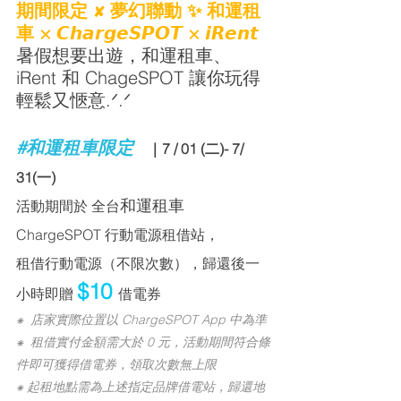
期間限定 
 夢幻聯動 ✨ 和運租
✘
車 × 𝘾𝙝𝙖𝙧𝙜𝙚𝙎𝙋𝙊𝙏 × 𝙞𝙍𝙚𝙣𝙩 
暑假想要出遊，和運租車、
iRent 和 ChageSPOT 讓你玩得
輕鬆又愜意
.ᐟ.ᐟ
#和運租車限定
　｜7 / 01 (二)- 7/ 
31(一)
和運租車 
活動期間於 全台
ChargeSPOT 行動電源租借站，
租借行動電源（不限次數），歸還後一
$10
小時即贈 
借電券
⁕  店家實際位置以 ChargeSPOT App 中為準
⁕  租借實付金額需大於 0 元，活動期間符合條
件即可獲得借電券，領取次數無上限
⁕ 起租地點需為上述指定品牌借電站，歸還地