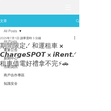
文章
All Posts
2025年7月1日
讀畢需時 3 分鐘
All Posts
期間限定.ᐟ 和運租車 ×
重要公告
𝘾𝙝𝙖𝙧𝙜𝙚𝙎𝙋𝙊𝙏 × 𝙞𝙍𝙚𝙣𝙩.ᐟ
新聞中心
租車借電好禮拿不完⚡️🚗
活動資訊
商戶合作專區
知識安全