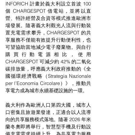
INFORICH 計畫於義大利設立首波 100 
個 CHARGESPOT 借電站，並將以直
營、特許經營及合資等模式推進歐洲市
場發展。隨著義大利觀光人流與行動裝
置充電需求攀升，CHARGESPOT 的共
享服務不僅能有效提升行動便利性，也
可望協助當地減少電子廢棄物。與自行
購買行動電源相比，使用 
CHARGESPOT 可減少約 42% 的二氧化
碳排放量，呼應義大利政府推動的《全
國循環經濟戰略（Strategia Nazionale 
per l’Economia Circolare）》，推動共
享電力成為城市永續基礎設施的一環。
義大利作為歐洲人口第四大國，城市人
口密集且旅遊業發達，正適合以人流導
向的共享服務模式落地。隨著 2026 年米
蘭冬奧即將舉行，智慧型手機及行動設
備充電需求持續上升，為共享電力服務