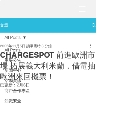
文章
All Posts
2025年11月5日
讀畢需時 3 分鐘
All Posts
CHARGESPOT 前進歐洲市
重要公告
場 拓展義大利米蘭，借電抽
新聞中心
歐洲來回機票！
活動資訊
已更新：
2月6日
商戶合作專區
知識安全