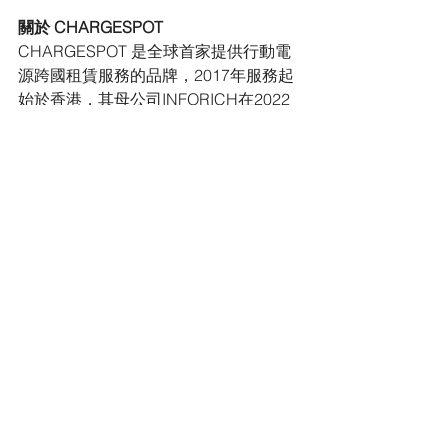
關於 CHARGESPOT
CHARGESPOT 是全球首家提供行動電
源跨國租賃服務的品牌，2017年服務起
始於香港，
其母公司INFORICH在2022
年底於東京證券交易所上市。
目前穩定
在臺灣、日本、港澳、泰國、新加坡、
澳洲、歐洲等國家地區提供服務。
CHARGESPOT 共享行動電源服務不僅
提供甲借乙還，在有提供服務的國家都
能跨國租還。
CHARGESPOT 
媒體聯絡人 公關 Keni  
keni@charge-spot.tw
新聞中心