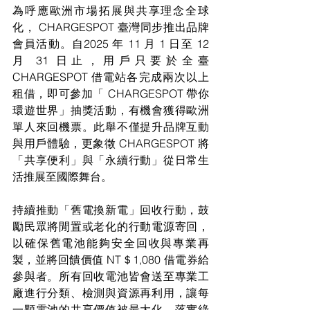
為呼應歐洲市場拓展與共享理念全球
化， CHARGESPOT 臺灣同步推出品牌
會員活動。自2025 年 11 月 1 日至 12 
月 31 日止，用戶只要於全臺 
CHARGESPOT 借電站各完成兩次以上
租借，即可參加「 CHARGESPOT 帶你
環遊世界」抽獎活動，有機會獲得歐洲
單人來回機票。此舉不僅提升品牌互動
與用戶體驗，更象徵 CHARGESPOT 將
「共享便利」與「永續行動」從日常生
活推展至國際舞台。
持續推動「舊電換新電」回收行動，鼓
勵民眾將閒置或老化的行動電源寄回，
以確保舊電池能夠安全回收與專業再
製，並將回饋價值 NT＄1,080 借電券給
參與者。所有回收電池皆會送至專業工
廠進行分類、檢測與資源再利用，讓每
一顆電池的共享價值被最大化，落實綠