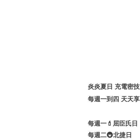
炎炎夏日 充電密技
每週一到四 天天享
每週一💄屈臣氏日
每週二🚇北捷日