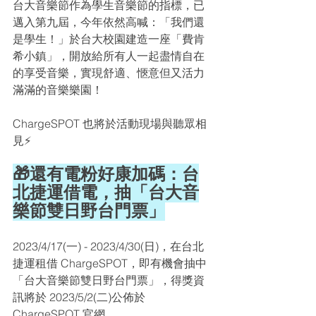
台大音樂節作為學生音樂節的指標，已
邁入第九屆，今年依然高喊：「我們還
是學生！」於台大校園建造一座「費肯
希小鎮」，開放給所有人一起盡情自在
的享受音樂，實現舒適、愜意但又活力
滿滿的音樂樂園！
ChargeSPOT 也將於活動現場與聽眾相
見⚡️
🎁還有電粉好康加碼：台
北捷運借電，抽「台大音
樂節雙日野台門票」
2023/4/17(一) - 2023/4/30(日)，
在台北
捷運租借 ChargeSPOT，即有機會抽中
「台大音樂節雙日野台門票」，得獎資
訊將於 
2023/5/2(二)公佈於 
ChargeSPOT 官網。