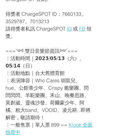
得獎者 ChargeSPOT ID：
7660133、
3529787、7013213
請得獎者私訊 ChargeSPOT 
IG
 或 
FB
 領
獎。
≈≈≈༺ 雙日音樂節資訊༻≈≈≈
︴活動時間｜𝟮𝟬𝟮𝟯/𝟬𝟱/𝟭𝟯（六）、
𝟬𝟱/𝟭𝟰（日）
︴活動地點｜台大舊體育館
︴表演陣容｜Who Cares 胡凱兒、
hue、公館青少年、Crispy 脆樂團、閃
閃閃閃、羊駝樂團、禾山、晚餐思路、
莫創崴、靈魂沙發、荷爾蒙少年、阿
橘、粗大band、VOOID、凌元耕...即將
解密，敬請期待！
︴一般售票｜單人票 899 ≈≈ 
Klook 全面
熱賣中