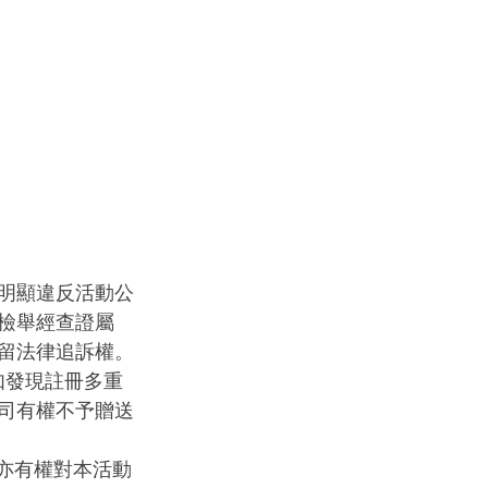
明顯違反活動公
檢舉經查證屬
留法律追訴權。
似如發現註冊多重
司有權不予贈送
，亦有權對本活動