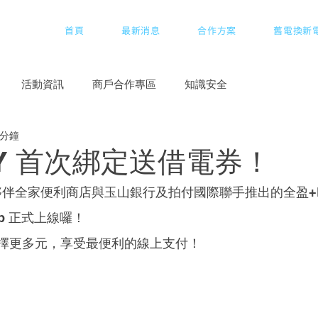
首頁
最新消息
合作方案
舊電換新
活動資訊
商戶合作專區
知識安全
 分鐘
AY 首次綁定送借電券！
 的好夥伴全家便利商店與玉山銀行及拍付國際聯手推出的全盈+
App 正式上線囉！
擇更多元，享受最便利的線上支付！