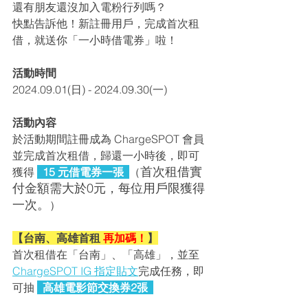
還有朋友還沒加入電粉行列嗎？
快點告訴他！新註冊用戶，完成首次租
借，就送你「一小時借電券」啦！
活動時間
2024.09.01(日) - 2024.09.30(一)
活動內容
於活動期間註冊成為 ChargeSPOT 會員
並完成首次租借，歸還一小時後，即可
首次租借
實
獲得 
  15 元借電券一張  
（
付金額需大於0元，
每位用戶限獲得
一次。
）
【台南、高雄首租
 再加碼！
】
首次租借在「台南」、「高雄」，並至 
ChargeSPOT IG 指定貼文
完成任務，即
可抽
  高雄電影節交換券2張  