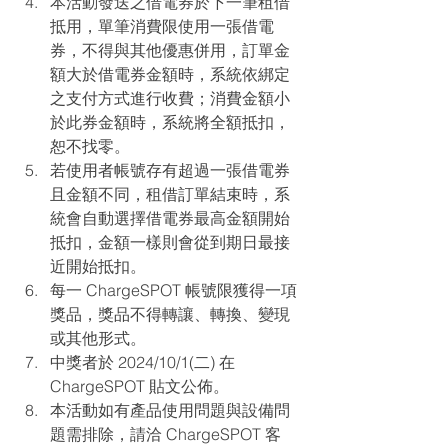
本活動發送之借電券於下一筆租借
抵用，
單筆消費限使用一張借電
券，不得與其他優惠併用，訂單金
額大於借電券金額時，系統依綁定
之支付方式進行收費；消費金額小
於此券金額時，系統將全額抵扣，
恕不找零。
若使用者帳號存有超過一張借電券
且金額不同，
租借訂單結束時，系
統會自動選擇借電券最高金額開始
抵扣，金額一樣則會從到期日最接
近開始抵扣。
每一 ChargeSPOT 帳號限獲得一項
獎品，獎品不得轉讓、轉換、變現
或其他形式。
中獎者於 
2024/10/1(二)
 在 
ChargeSPOT 貼文公佈。
本活動如有產品使用問題與設備問
題需排除，請洽 ChargeSPOT 客