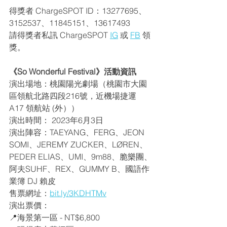
得獎者 ChargeSPOT ID：
13277695、
3152537、11845151、13617493
請得獎者私訊 ChargeSPOT 
IG
 或 
FB
 領
獎。
《So Wonderful Festival》活動資訊
演出場地：桃園陽光劇場（桃園市大園
區領航北路四段216號，近機場捷運 
A17 領航站 (外））
演出時間： 2023年6月3日
演出陣容：TAEYANG、FERG、JEON 
SOMI、JEREMY ZUCKER、LØREN、
PEDER ELIAS、UMI、9m88、脆樂團、
阿夫SUHF、REX、GUMMY B、國語作
業簿 DJ 賴皮
售票網址：
bit.ly/3KDHTMv
演出票價：
📍海景第一區 - NT$6,800