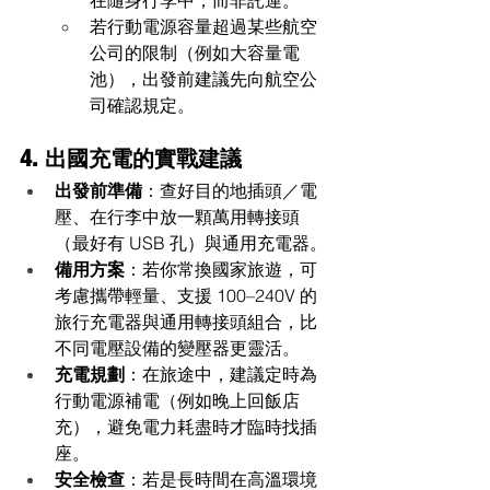
若行動電源容量超過某些航空
公司的限制（例如大容量電
池），出發前建議先向航空公
司確認規定。
4. 出國充電的實戰建議
出發前準備
：查好目的地插頭／電
壓、在行李中放一顆萬用轉接頭
（最好有 USB 孔）與通用充電器。
備用方案
：若你常換國家旅遊，可
考慮攜帶輕量、支援 100–240V 的
旅行充電器與通用轉接頭組合，比
不同電壓設備的變壓器更靈活。
充電規劃
：在旅途中，建議定時為
行動電源補電（例如晚上回飯店
充），避免電力耗盡時才臨時找插
座。
安全檢查
：若是長時間在高溫環境