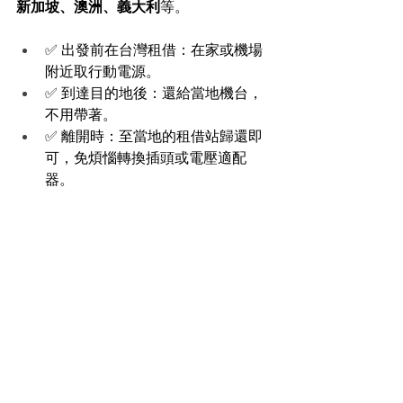
新加坡、澳洲、義大利
等。
✅ 出發前在台灣租借：在家或機場
附近取行動電源。
✅ 到達目的地後：還給當地機台，
不用帶著。
✅ 離開時：至當地的租借站歸還即
可，免煩惱轉換插頭或電壓適配
器。
這樣不僅對旅人更友善，也避免自己攜
帶多顆大型電池，減少行李負擔，同時
支持環保共享理念。
知識安全