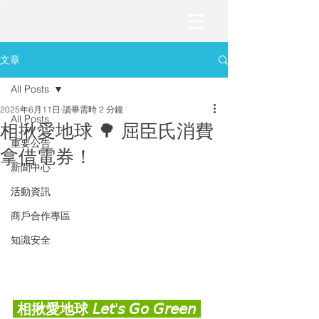
文章
All Posts
2025年6月11日
讀畢需時 2 分鐘
All Posts
相揪愛地球 🌳 屈臣氏消費
重要公告
拿借電券！
新聞中心
活動資訊
商戶合作專區
知識安全
 相揪愛地球 𝘓𝘦𝘵'𝘴 𝘎𝘰 𝘎𝘳𝘦𝘦𝘯 