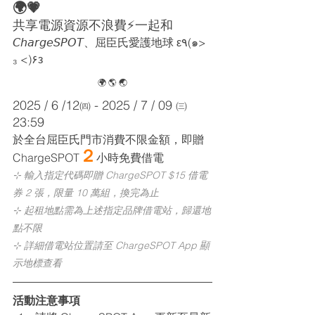
🌍💗
共享電源資源不浪費⚡️一起和 
𝘊𝘩𝘢𝘳𝘨𝘦𝘚𝘗𝘖𝘛、屈臣氏愛護地球 ε٩(๑> 
₃ <)۶з
🌍 🌎 🌏
2025 / 6 /12
 - 2025 / 7 / 09 
㈣
㈢
23:59
於全台屈臣氏門市消費不限金額，即贈 
２
ChargeSPOT
小時免費借電
⊹ 輸入指定代碼即贈 ChargeSPOT $15 借電
券 2 張，限量 10 萬組，換完為止
⊹ 起租地點需為上述指定品牌借電站，歸還地
點不限
⊹ 詳細借電站位置請至 ChargeSPOT App 顯
示地標查看
活動注意事項