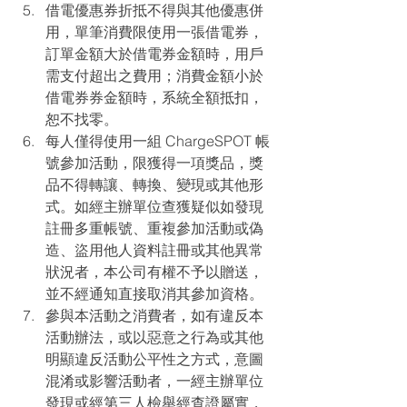
借電優惠券折抵不得與其他優惠併
用，單筆消費限使用一張借電券，
訂單金額大於借電券金額時，用戶
需支付超出之費用；消費金額小於
借電券券金額時，系統全額抵扣，
恕不找零。
每人僅得使用一組 ChargeSPOT 帳
號參加活動，限獲得一項獎品，獎
品不得轉讓、轉換、變現或其他形
式。如經主辦單位查獲疑似如發現
註冊多重帳號、重複參加活動或偽
造、盜用他人資料註冊或其他異常
狀況者，本公司有權不予以贈送，
並不經通知直接取消其參加資格。
參與本活動之消費者，如有違反本
活動辦法，或以惡意之行為或其他
明顯違反活動公平性之方式，意圖
混淆或影響活動者，一經主辦單位
發現或經第三人檢舉經查證屬實，