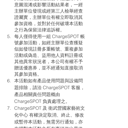
意圖混淆或影響活動結果者，一經
主辦單位發現或經第三人檢舉經查
證屬實，主辦單位有權立即取消其
參加資格，並對於任何破壞本活動
之行為保留法律追訴權。
每人僅得使用一組 ChargeSPOT 帳
號參加活動，如經主辦單位查獲疑
似如發現註冊多重帳號、重複參加
活動或偽造、盜用他人資料註冊或
其他異常狀況者，本公司有權不予
贈送優惠券，並不經通知直接取消
其參加資格。
本活動如有產品使用問題與設備問
題排除，請洽 ChargeSPOT 客服，
產品相關責任問題概由 
ChargeSPOT 負責處理之。
ChargeSPOT 及 衛武營國家藝術文
化中心 有權決定取消、終止、修改
或暫停本活動，無需另行通知，亦