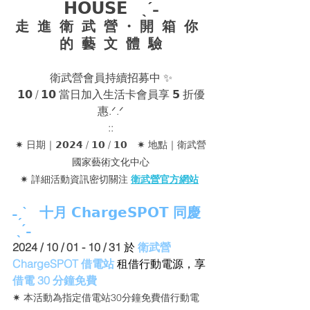
𝗛𝗢𝗨𝗦𝗘   ˎˊ˗
走  進  衛  武  營 
・ 
開  箱  你  
的  藝  文  體  驗
衛武營會員持續招募中 ✨
𝟭𝟬 / 𝟭𝟬 
當日加入生活卡會員享 
𝟱
 折優
惠
.ᐟ.ᐟ
::
✷ 日期｜𝟮𝟬𝟮𝟰 / 𝟭𝟬 / 𝟭𝟬　✷ 地點｜衛武營
國家藝術文化中心
✷ 詳細活動資訊密切關注 
衛武營官方網站
˗ˏˋ   十月 𝗖𝗵𝗮𝗿𝗴𝗲𝗦𝗣𝗢𝗧 同慶  
 ˎˊ˗
2024 / 10 / 01 - 10 / 31 
於 
衛武營 
ChargeSPOT 借電站
租借行動電源，享 
借電 30 分鐘免費
✷ 本活動為指定借電站30分鐘免費借行動電