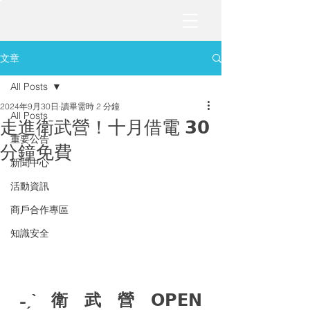
文章
All Posts
2024年9月30日
讀畢需時 2 分鐘
All Posts
走進衛武營！十月借電 𝟯𝟬
重要公告
分鐘免費
新聞中心
活動資訊
商戶合作專區
知識安全
 ˗ˏˋ   衛　武　營　𝗢𝗣𝗘𝗡 