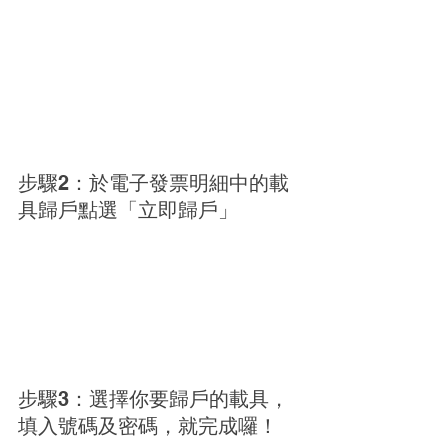
步驟2：於電子發票明細中的載
具歸戶點選「立即歸戶」
步驟3：選擇你要歸戶的載具，
填入號碼及密碼，就完成囉！