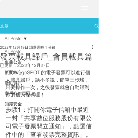
文章
All Posts
2022年12月19日
讀畢需時 1 分鐘
All Posts
發票載具歸戶_會員載具篇
重要公告
已更新：
2022年12月27日
ChargeSPOT 的電子發票可以進行個
新聞中心
人載具歸戶，話不多說，簡單三步驟，
活動資訊
只要操作一次，之後發票就會自動歸到
商戶合作專區
你的個人條碼囉！
知識安全
步驟1：打開你電子信箱中最近
一封「共享數位服務股份有限公
司電子發票開立通知」，點選信
件中的「查看發票完整資訊」。